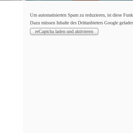
Um automatisierten Spam zu reduzieren, ist diese Funk
Jedermann Ortspokal Kegeln 2026
Dazu müssen Inhalte des Drittanbieters Google gelade
Seit 15.05. läuft das diesjährige Ortspokal Kegeln
zweiten Woche, was die Halbzeit bedeutet:
Mannschaftswertung gemischt:
1. HEEG-Konstruktion 3 - 523 Kegel
2. Inselhoppers 4 - 507 Kegel
3. Bauverwaltung Markt Hösbach 7 - 502 Kegel
4. FW Hösbach Allstars - 482 Kegel (91 Abräumen
5. SV Grüntal Hösbach 4 - 482 Kegel (72 Abräum
Mannschaftswertung Frauen:
1. Dorschenanner 1 - 494 Kegel
2. FCC 75 Hösbach Damen 4 - 417 Kegel
3. SV Grüntal Hösbach 6 - 363 Kegel
4. Markt Hösbach 1 - 325 Kegel
Einzelwertung passiv Männer:
1. Fabian Weippert, HEEG-Konstruktion - 149 Keg
2. Matthias Göhler, SV Grüntal 3 - 141 Kegel
3. Sascha Hartmann, Feuerwehr 3 - 138 Kegel