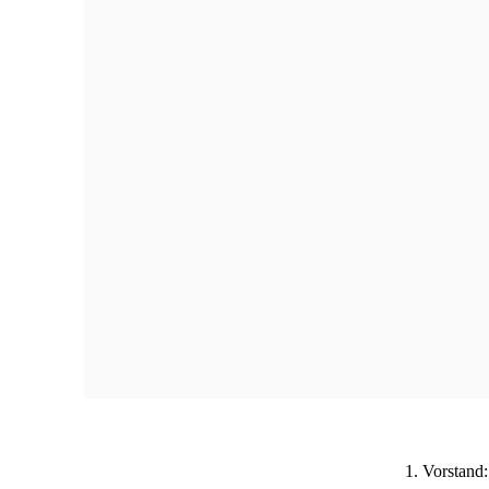
Kategorien
alle
Allgemein
Hösbacher Nachrichten
Sonstiges
Administration
Anmelden
1. Vorstan