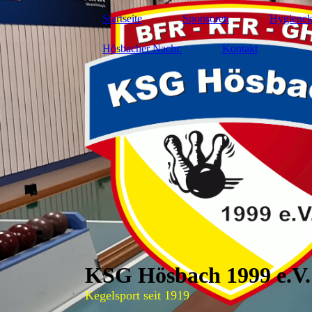
Startseite
Sponsoren
Hygienek
Hösbacher Nachr.
Kontakt
KSG Hösbach 1999 e.V.
Kegelsport seit 1919