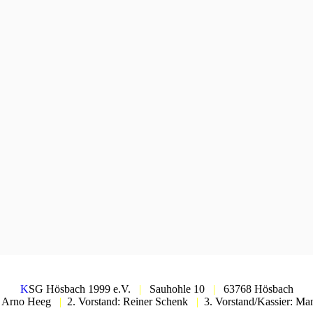
K
SG Hösbach 1999 e.V.
|
Sauhohle 10
|
63768 Hösbach
d: Arno Heeg
|
2. Vorstand: Reiner Schenk
|
3. Vorstand/Kassier: Ma