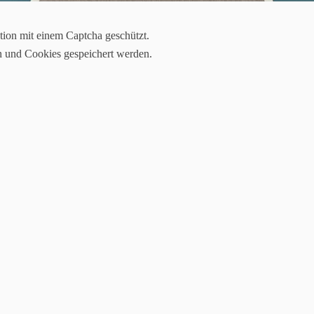
3
tion mit einem Captcha geschützt.
n und Cookies gespeichert werden.
 auf der Bahnanlage in der Sauhohle und hier der Zwischenstand nach de
)
en)
el