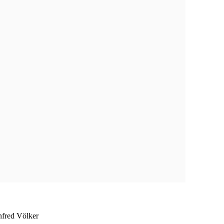
Atom
nfred Völker